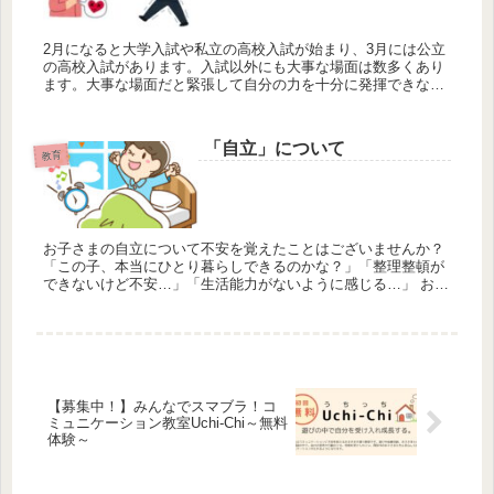
2月になると大学入試や私立の高校入試が始まり、3月には公立
の高校入試があります。入試以外にも大事な場面は数多くあり
ます。大事な場面だと緊張して自分の力を十分に発揮できない
人も多いと思います。緊張しないことは難しいですよね。 で
も、緊張と上...
「自立」について
教育
お子さまの自立について不安を覚えたことはございませんか？
「この子、本当にひとり暮らしできるのかな？」「整理整頓が
できないけど不安…」「生活能力がないように感じる…」 お子
さまの様子を見て、このようなことを考えたことがあると思い
ます。 ...
【募集中！】みんなでスマブラ！コ
ミュニケーション教室Uchi-Chi～無料
体験～