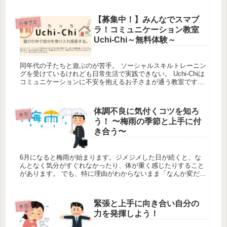
イフ...
【募集中！】みんなでスマブ
行事予定
ラ！コミュニケーション教室
Uchi-Chi～無料体験～
同年代の子たちと遊ぶのが苦手。 ソーシャルスキルトレーニン
グを受けているけれども日常生活で実践できない。 Uchi-Chiは
コミュニケーションに不安を抱えるお子さまが通う教室です。
遊びや体験活動、お子さまとの1対1の定期面談の中で、自...
体調不良に気付くコツを知ろ
教育
う！ 〜梅雨の季節と上手に付
き合う〜
6月になると梅雨が始まります。ジメジメした日が続くと、な
んとなく気分がすぐれなかったり、体が重く感じたりすること
があります。 でも、特に理由がわからないまま「なんか変だ
な…」と流してしまうと、体調の悪化に気づくのが遅れること
も多いです。 ...
緊張と上手に向き合い自分の
教育
力を発揮しよう！