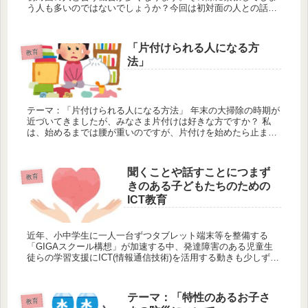
う人も多いのではないでしょうか？今回は初対面の人との話
題、話しかけられた時のコツ、自分から話しかける時のコツの
3つに分けて紹介し...
「片付けられる人になる方
教育
法」
テーマ：「片付けられる人になる方法」 年末の大掃除の時期が
近づいてきましたが、みなさま片付けは好きな方ですか？ 私
は、始めるまでは腰が重いのですが、片付けを始めたら止まら
なくなるタイプで、とことんやってしまい、後で腰が痛くなっ
たりぐった...
聞くことや話すことにつまず
教育
きのある子どもたちのための
ICT教育
近年、小中学生に一人一台ずつタブレット端末等を整備する
「GIGAスクール構想」が加速する中、発達障害のある児童生
徒らの学習支援にICT(情報通信技術)を活用する動きも少しずつ
進んでいます。 前の記事でも聞くことや話すことにつまずきの
ある子...
テーマ：「特性のあるお子さ
教育