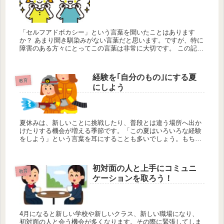
「セルフアドボカシー」という言葉を聞いたことはあります
か？ あまり聞き馴染みがない言葉だと思います。ですが、特に
障害のある方々にとってこの言葉は非常に大切です。 この記事
では、「セルフアドボカシー」という言葉の意味を解説しま
す。 １．セル...
経験を｢自分のもの｣にする夏
教育
にしよう
夏休みは、新しいことに挑戦したり、普段とは違う場所へ出か
けたりする機会が増える季節です。「この夏はいろいろな経験
をしよう」という言葉を耳にすることも多いでしょう。もちろ
ん、経験の数を増やすことは大切です。しかし、本当に大切な
のは「どれだけ経...
初対面の人と上手にコミュニ
教育
ケーションを取ろう！
4月になると新しい学校や新しいクラス、新しい職場になり、
初対面の人と会う機会が多くなります。その際に緊張してしま